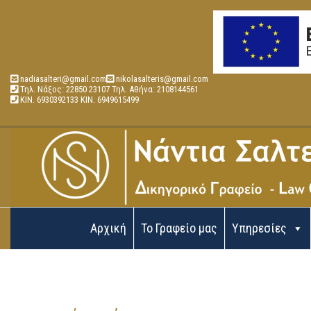
nadiasalteri@gmail.com
nikolasalteris@gmail.com
Τηλ. Νάξος: 22850 23107 Τηλ. Αθήνα: 2108144561
ΚΙΝ. 6930392133 ΚΙΝ. 6949615499
Αρχική
Το Γραφείο μας
Υπηρεσίες