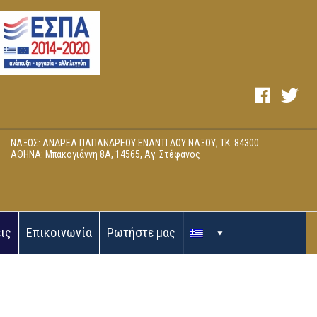
ΝΑΞΟΣ: ΑΝΔΡΕΑ ΠΑΠΑΝΔΡΕΟΥ ΕΝΑΝΤΙ ΔΟΥ ΝΑΞΟΥ, ΤΚ. 84300
ΑΘΗΝΑ: Μπακογιάννη 8Α, 14565, Αγ. Στέφανος
ις
Επικοινωνία
Ρωτήστε μας