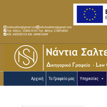
nadiasalteri@gmail.com
nikolasalteris@gmail.com
Τηλ. Νάξος: 22850 23107 Τηλ. Αθήνα: 2108144561
ΚΙΝ. 6930392133 ΚΙΝ. 6949615499
Αρχική
Το Γραφείο μας
Υπηρεσίες